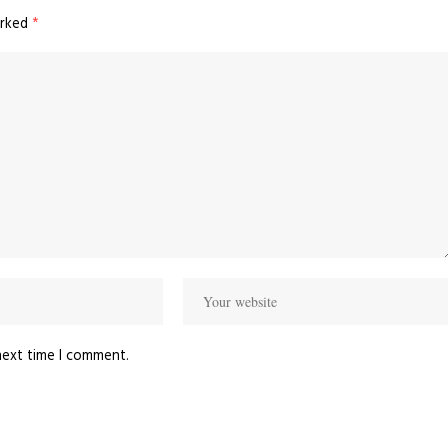
arked
*
next time I comment.