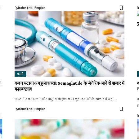
By
Industrial Empire
B
फार्मा
ा
वजन घटाना अब हुआ सस्ता: Semaglutide के जेनेरिक आने से बाजार में
अ
बड़ा बदलाव
न
भारत में वजन घटाने और मधुमेह के इलाज से जुड़ी दवाओं के बाजार में बड़ा…
भ
अ
By
Industrial Empire
B