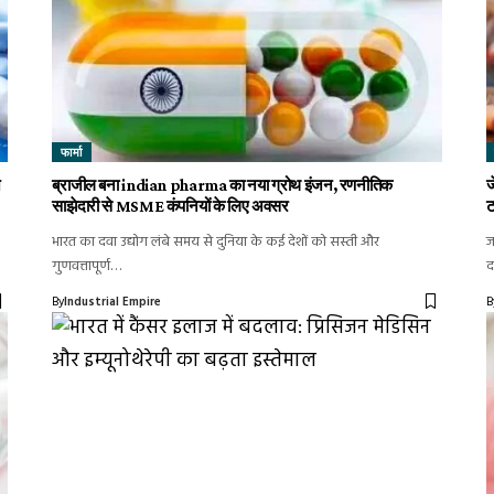
फार्मा
ज
ब्राजील बना indian pharma का नया ग्रोथ इंजन, रणनीतिक
ज
साझेदारी से MSME कंपनियों के लिए अवसर
ट
भारत का दवा उद्योग लंबे समय से दुनिया के कई देशों को सस्ती और
ज
गुणवत्तापूर्ण…
द
By
Industrial Empire
B