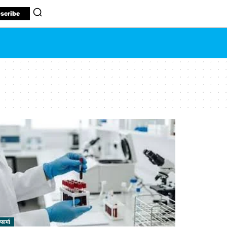
scribe
फार्मा