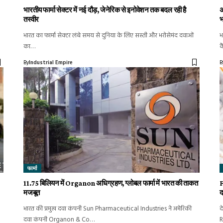
भारतीय फार्मा सेक्टर में नई दौड़, जेनेरिक से इनोवेशन तक बदल रही है
अ
तस्वीर
भ
भारत का फार्मा सेक्टर लंबे समय से दुनिया के लिए सस्ती और भरोसेमंद दवाओं
भ
का…
क
By
Industrial Empire
B
फार्मा
11.75 बिलियन में Organon अधिग्रहण, ग्लोबल फार्मा में भारत की ताकत
F
मजबूत
द
भारत की प्रमुख दवा कंपनी Sun Pharmaceutical Industries ने अमेरिकी
द
दवा कंपनी Organon & Co…
R