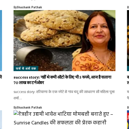
By
Shashank Pathak
B
फर्श से अर्श तक
की
success story: नहीं थे कभी ऑटो के लिए भी 5 रूपये, आज है सलाना
क
70 लाख का टर्नओवर
ल
success story: हरियाणा के एक छोटे से गांव चंदू की साधारण सी महिला पूजा
म
शर्मा…
प
By
Shashank Pathak
B