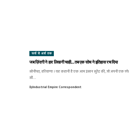
फर्श से अर्श तक
जब ज़िंदगी ने हार लिखनी चाही…तब एक सोच ने इतिहास रच दिया
सोनीपत, हरियाणा । यह कहानी है एक आम इंसान सुरेंद्र की, जो अपनी एक छो
सी…
By
Industrial Empire Correspondent