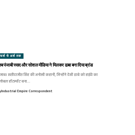
फर्श से अर्श तक
ब पंजाबी स्वाद और सोशल मीडिया ने मिलकर ढाबा बना दिया ब्रांड
ंजाब। सतींदरजीत सिंह की अनोखी कहानी, जिन्होंने देसी ढाबे को हाईवे का
्लोबल हॉटस्पॉट बना…
y
Industrial Empire Correspondent