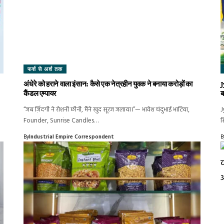
फर्श से अर्श तक
अंधेरे को हराने वाला इंसान: कैसे एक नेत्रहीन युवक ने बनाया करोड़ों का
J
कैंडल एम्पायर
ब
“जब ज़िंदगी ने रोशनी छीनी, मैंने खुद सूरज जलाया।”— भावेश चंदुभाई भाटिया,
J
Founder, Sunrise Candles…
स
By
Industrial Empire Correspondent
B