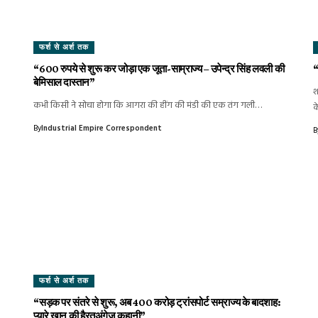
फर्श से अर्श तक
“600 रुपये से शुरू कर जोड़ा एक जूता-साम्राज्य – उपेन्द्र सिंह लवली की
“
बेमिसाल दास्तान”
श
कभी किसी ने सोचा होगा कि आगरा की हींग की मंडी की एक तंग गली…
क
By
Industrial Empire Correspondent
B
फर्श से अर्श तक
“सड़क पर संतरे से शुरू, अब 400 करोड़ ट्रांसपोर्ट सम्राज्य के बादशाह:
प्यारे खान की हैरतअंगेज़ कहानी”