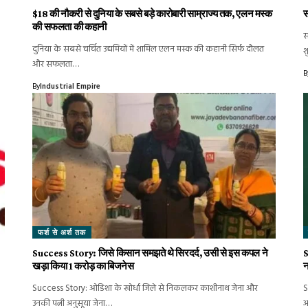
$18 की नौकरी से दुनिया के सबसे बड़े कारोबारी साम्राज्य तक, एलन मस्क
स
की सफलता की कहानी
स
दुनिया के सबसे चर्चित उद्यमियों में शामिल एलन मस्क की कहानी सिर्फ दौलत
श
और सफलता…
B
By
Industrial Empire
फर्श से अर्श तक
Success Story: जिसे किसान समझते थे सिरदर्द, उसी से इस कपल ने
S
खड़ा किया 1 करोड़ का बिजनेस
न
Success Story: ओडिशा के खोर्धा जिले से निकलकर काशीनाथ जेना और
S
उनकी पत्नी अनुसूया जेना…
अ