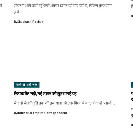
म
सी
जीवन में आने वाली मुश्किलें अक्सर इंसान को तोड़ देती हैं, लेकिन कुछ लोग
स्
इन्हें…
B
By
Shashank Pathak
फर्श से अर्श तक
रिटायरमेंट नहीं, नई उड़ान की शुरुआत है यह
ग
र
सेवा से सेवानिवृत्ति तक की इस यात्रा को एक मिशन में बदल देना ही असली…
ल
By
Industrial Empire Correspondent
क
B