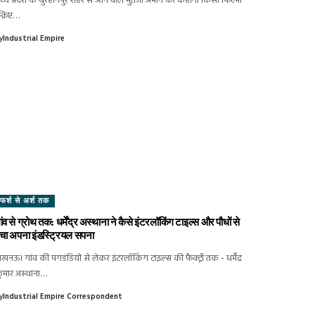
ध्य प्रदेश के बुरहानपुर शहर से आने वाले मुर्तजा अमीन की कहानी किसी फिल्मी
क्रिप्ट…
y
Industrial Empire
फर्श से अर्श तक
ांव से ग्रोथ तक: धर्मेंद्र अस्थाना ने कैसे इंटरलॉकिंग टाइल्स और पौधों से
चा अपना इंडस्ट्रियल सपना
खनऊ। गांव की पगडंडियों से लेकर इंटरलॉकिंग टाइल्स की फैक्ट्री तक - धर्मेंद्र
ुमार अस्थाना…
y
Industrial Empire Correspondent