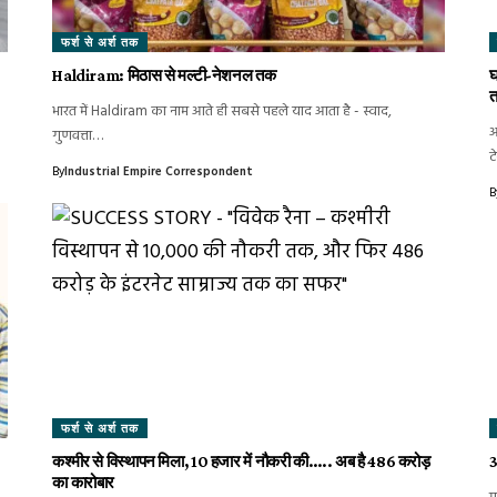
फर्श से अर्श तक
Haldiram: मिठास से मल्टी-नेशनल तक
घ
त
भारत में Haldiram का नाम आते ही सबसे पहले याद आता है - स्वाद,
आ
गुणवत्ता…
ट
By
Industrial Empire Correspondent
B
फर्श से अर्श तक
कश्मीर से विस्थापन मिला, 10 हजार में नौकरी की….. अब है 486 करोड़
3
का कारोबार