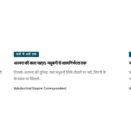
फर्श से अर्श तक
अल्पना की कला यात्रा: मधुबनी से आत्मनिर्भरता तक
ज
टी
दिल्ली। अल्पना की दुनिया: जहां मधुबनी सिर्फ दीवारों पर नहीं, ज़िंदगी के
प
कैनवास पर खिलती…
ग
By
Industrial Empire Correspondent
B