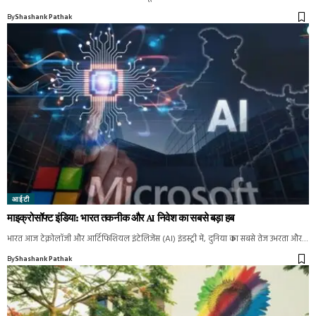
By
Shashank Pathak
आईटी
माइक्रोसॉफ्ट इंडिया: भारत तकनीक और AI निवेश का सबसे बड़ा हब
भारत आज टेक्नोलॉजी और आर्टिफिशियल इंटेलिजेंस (AI) इंडस्ट्री में, दुनिया का सबसे तेज उभरता और…
By
Shashank Pathak