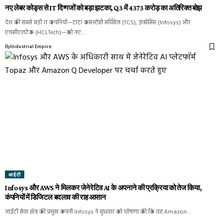
नए लेबर कोड्स से IT दिग्गजों को बड़ा झटका, Q3 में ₹4373 करोड़ का अतिरिक्त बोझ
देश की सबसे बड़ी IT कंपनियों—टाटा कंसल्टेंसी सर्विसेज (TCS), इंफोसिस (Infosys) और
एचसीएलटेक (HCLTech)—को नए…
By
Industrial Empire
आईटी
Infosys और AWS ने मिलकर जेनेरेटिव AI के अपनाने की प्रक्रिया को तेज किया,
कंपनियों में डिजिटल बदलाव की राह आसान
आईटी सेवा क्षेत्र की प्रमुख कंपनी Infosys ने बुधवार को घोषणा की कि वह Amazon…