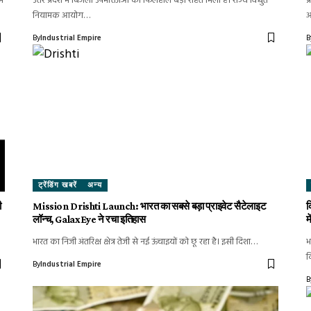
िम
उत्तर प्रदेश में बिजली उपभोक्ताओं को फिलहाल बड़ी राहत मिली है। राज्य विद्युत
प
नियामक आयोग…
आ
By
Industrial Empire
B
ट्रेंडिंग खबरें
अन्य
ी
Mission Drishti Launch: भारत का सबसे बड़ा प्राइवेट सैटेलाइट
क
लॉन्च, GalaxEye ने रचा इतिहास
म
भारत का निजी अंतरिक्ष क्षेत्र तेजी से नई ऊंचाइयों को छू रहा है। इसी दिशा…
भ
क
By
Industrial Empire
B