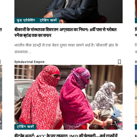
फूड प्रोसेसिंग
ट्रेंडिंग खबरें
त
बीकाजी के संस्थापक शिवरतन अग्रवाल का निधन: 8वीं पास से ग्लोबल
द
स्नैक ब्रांड तक का सफर
न
भारतीय स्नैक इंडस्ट्री से एक बेहद दुखद खबर सामने आई है। ‘बीकाजी’ ब्रांड के
द
संस्थापक…
By
Industrial Empire
B
ट्रेंडिंग खबरें
हीटवेव अलर्ट: 40°C के पार तापमान, IMD की चेतावनी—कई राज्यों में
H