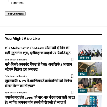
comment.
You Might Also Like
Ola Muhurat Mahotsav: ओला की दो दिन की
बड़ी मुहूर्त सेल शुरू, इलेक्ट्रिक वाहनों पर रिकॉर्ड छूट
ऑटो/टेक
By
Industrial Empire
भूले-बिसरे अकाउंट में पड़ा है पैसा? अब सिर्फ 3 आसान
स्टेप में मिलेगा पूरा अमाउंट!
बैंकिंग
By
Industrial Empire
खुशखबरी! NPS में अब रिटायर्ड कर्मचारियों को मिलेगा
बोनस पेंशन का तोहफा”
बैंकिंग
By
Industrial Empire
क्या बैकग्राउंड apps को बार-बार बंद करना सही आदत
है? जानिए आपका फोन इससे कैसे स्लो हो जाता है