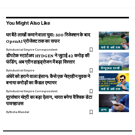
You Might Also Like
घर बैठे लाखों कमाने वाला युवा: 500 रिजेक्शन के बाद
OpenAI प्रोजेक्ट तक का सफर
फर्श से अर्श तक
By
Industrial Empire Correspondent
डीपटेक स्टार्टअप HYDGEN ने जुटाई ₹42 करोड़ की
फंडिंग, अब ग्रीन हाइड्रोजन में बड़ा विस्तार
रिन्यूएबल एनर्जी
By
Industrial Empire
अंधेरे को हराने वाला इंसान: कैसे एक नेत्रहीन युवक ने
बनाया करोड़ों का कैंडल एम्पायर
फर्श से अर्श तक
By
Industrial Empire Correspondent
दूरसंचार मंत्री का बड़ा ऐलान, भारत बनेगा वैश्विक डेटा
पावरहाउस
अन्य
By
Nisha Mandal