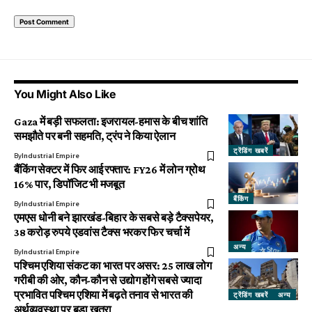
You Might Also Like
Gaza में बड़ी सफलता: इजरायल-हमास के बीच शांति
समझौते पर बनी सहमति, ट्रंप ने किया ऐलान
ट्रेंडिंग खबरें
By
Industrial Empire
बैंकिंग सेक्टर में फिर आई रफ्तार: FY26 में लोन ग्रोथ
16% पार, डिपॉजिट भी मजबूत
बैंकिंग
By
Industrial Empire
एमएस धोनी बने झारखंड-बिहार के सबसे बड़े टैक्सपेयर,
38 करोड़ रुपये एडवांस टैक्स भरकर फिर चर्चा में
अन्य
By
Industrial Empire
पश्चिम एशिया संकट का भारत पर असर: 25 लाख लोग
गरीबी की ओर, कौन-कौन से उद्योग होंगे सबसे ज्यादा
प्रभावित पश्चिम एशिया में बढ़ते तनाव से भारत की
ट्रेंडिंग खबरें
अन्य
अर्थव्यवस्था पर बड़ा खतरा