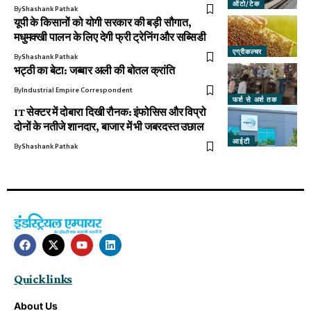
ऑटो/टेक
By
Shashank Pathak
यूपी के किसानों को योगी सरकार की बड़ी सौगात,
मधुमक्खी पालन के लिए देगी फ्री ट्रेनिंग और सब्सिडी
एग्रीकल्चर
By
Shashank Pathak
भट्ठी का बेटा: जब्बार अली की बोतल क्रांति
By
Industrial Empire Correspondent
फर्श से अर्श तक
IT सेक्टर में दोबारा दिखी रौनक: इंफोसिस और विप्रो
दोनों के नतीजे शानदार, बाजार में भी जबरदस्त उछाल
आईटी
By
Shashank Pathak
Quick links
About Us