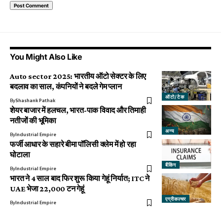
You Might Also Like
Auto sector 2025: भारतीय ऑटो सेक्टर के लिए
बदलाव का साल, कंपनियों ने बदले गेम प्लान
ऑटो/टेक
By
Shashank Pathak
शेयर बाजार में हलचल, भारत-पाक विवाद और तिमाही
नतीजों की भूमिका
अन्य
By
Industrial Empire
फर्जी आधार के सहारे बीमा पॉलिसी क्लेम में हो रहा
घोटाला
बैंकिंग
By
Industrial Empire
भारत ने 4 साल बाद फिर शुरू किया गेहूं निर्यात; ITC ने
UAE भेजा 22,000 टन गेहूं
एग्रीकल्चर
By
Industrial Empire