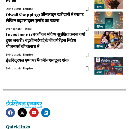
तरीका
अन्य
By
Industrial Empire
Diwali Shopping: ऑनलाइन खरीदारी में रफ्तार,
लेकिन बढ़ा साइबर फ्रॉड का खतरा
बैंकिंग
By
Shashank Pathak
Investment: बच्चों का भविष्य सुरक्षित करना क्यों
हुआ जरूरी? बढ़ती महंगाई के बीच पेरेंट्स निवेश
योजनाओं की तलाश में
बैंकिंग
By
Industrial Empire
इंडस्ट्रियल एम्पायर मैगज़ीन अक्टूबर अंक
By
Industrial Empire
अन्य
Quick links