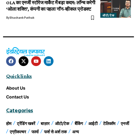
OLA का एनर्जी स्टोरेज मार्केट में बड़ा कदम: लॉन्च करेगी
‘ओला शक्ति’, कंपनी का पहला नॉन-व्हीकल प्रोडक्ट
ऑटो/टेक
By
Shashank Pathak
Quick links
About Us
Contact Us
Categories
होम
ट्रेंडिंग खबरें
बाज़ार
ऑटो/टेक
बैंकिंग
आईटी
टेलिकॉम
एनर्जी
एग्रीकल्चर
फार्मा
फर्श से अर्श तक
अन्य