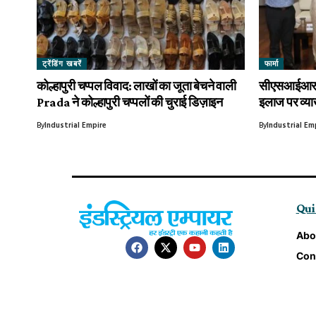
ट्रेंडिंग खबरें
फार्मा
कोल्हापुरी चप्पल विवाद: लाखों का जूता बेचने वाली
सीएसआईआर-स
Prada ने कोल्हापुरी चप्पलों की चुराई डिज़ाइन
इलाज पर व्य
By
Industrial Empire
By
Industrial E
Qui
Abo
Con