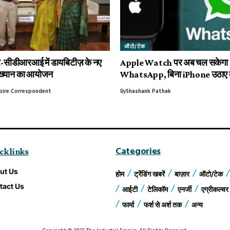
ऑटो/टेक
ीडीआरआई में डायबिटीज़ के नए
Apple Watch पर अब चल सकेगा
ाख्यान का आयोजन
WhatsApp, बिना iPhone उठाए कर
mpire Correspondent
By
Shashank Pathak
Categories
ck links
ut Us
होम
ट्रेंडिंग खबरें
बाज़ार
ऑटो/टेक
tact Us
आईटी
टेलिकॉम
एनर्जी
एग्रीकल्चर
फार्मा
फर्श से अर्श तक
अन्य