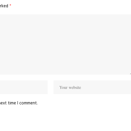
arked
*
next time I comment.