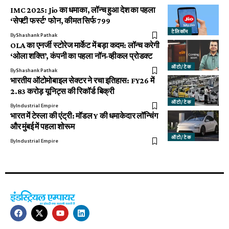
IMC 2025: Jio का धमाका, लॉन्च हुआ देश का पहला
‘सेफ्टी फर्स्ट’ फोन, कीमत सिर्फ ₹799
टेलिकॉम
By
Shashank Pathak
OLA का एनर्जी स्टोरेज मार्केट में बड़ा कदम: लॉन्च करेगी
‘ओला शक्ति’, कंपनी का पहला नॉन-व्हीकल प्रोडक्ट
ऑटो/टेक
By
Shashank Pathak
भारतीय ऑटोमोबाइल सेक्टर ने रचा इतिहास: FY26 में
2.83 करोड़ यूनिट्स की रिकॉर्ड बिक्री
ऑटो/टेक
By
Industrial Empire
भारत में टेस्ला की एंट्री: मॉडल Y की धमाकेदार लॉन्चिंग
और मुंबई में पहला शोरूम
ऑटो/टेक
By
Industrial Empire