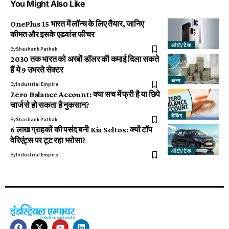
You Might Also Like
OnePlus 15 भारत में लॉन्च के लिए तैयार, जानिए
कीमत और इसके एडवांस फीचर
ऑटो/टेक
By
Shashank Pathak
2030 तक भारत को अरबों डॉलर की कमाई दिला सकते
हैं ये 9 उभरते सेक्टर
अन्य
By
Industrial Empire
Zero Balance Account: क्या सच में फ्री है या छिपे
चार्ज से हो सकता है नुकसान?
बैंकिंग
By
Shashank Pathak
6 लाख ग्राहकों की पसंद बनी Kia Seltos: क्यों टॉप
वेरिएंट्स पर टूट रहा भरोसा?
ऑटो/टेक
By
Industrial Empire