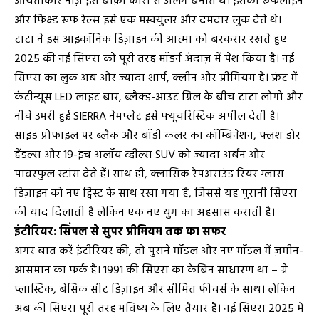
आयताकार नोज़ इसे बाक़ी कारों से अलग बनाते थे। इसकी रूफलाइन
और फिक्स्ड रूफ रेल्स इसे एक मस्क्युलर और दमदार लुक देते थे।
टाटा ने इस आइकॉनिक डिज़ाइन की आत्मा को बरकरार रखते हुए
2025 की नई सिएरा को पूरी तरह मॉडर्न अंदाज़ में पेश किया है। नई
सिएरा का लुक अब और ज्यादा शार्प, क्लीन और प्रीमियम है। फ्रंट में
कंटीन्यूस LED लाइट बार, ब्लैक्ड-आउट ग्रिल के बीच टाटा लोगो और
नीचे उभरी हुई SIERRA नेमप्लेट इसे फ्यूचरिस्टिक अपील देती है।
साइड प्रोफाइल पर ब्लैक और बॉडी कलर का कॉम्बिनेशन, फ्लश डोर
हैंडल्स और 19-इंच अलॉय व्हील्स SUV को ज्यादा अर्बन और
पावरफुल स्टांस देते हैं। साथ ही, क्लासिक रैपअराउंड रियर ग्लास
डिज़ाइन को नए ट्विस्ट के साथ रखा गया है, जिससे यह पुरानी सिएरा
की याद दिलाती है लेकिन एक नए युग का अहसास कराती है।
इंटीरियर: सिंपल से सुपर प्रीमियम तक का सफर
अगर बात करें इंटीरियर की, तो पुराने मॉडल और नए मॉडल में ज़मीन-
आसमान का फर्क है। 1991 की सिएरा का केबिन साधारण था – ग्रे
प्लास्टिक, बेसिक सीट डिज़ाइन और सीमित फीचर्स के साथ। लेकिन
अब की सिएरा पूरी तरह भविष्य के लिए तैयार है। नई सिएरा 2025 में