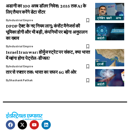
अडानी का 100 अरब डॉलर निवेश: 2035 तक AI के
लिए तैयार करेंगे डेटा सेंटर
ट्रेंडिंग खबरें
अन्य
By
Industrial Empire
DPDP ऐक्ट के नए नियम लागू: कंसेंट मैनेजर्स की
भूमिका होगी और भी बड़ी, कंपनियों पर बढ़ेगा अनुपालन
का दबाव
आईटी
By
Industrial Empire
Israel Iran war: होर्मुज स्ट्रेट पर संकट, क्या भारत
में महंगा होगा पेट्रोल-डीजल?
एनर्जी
By
Industrial Empire
तार से रफ्तार तक: भारत का सफर 6G की ओर
By
Shashank Pathak
आईटी