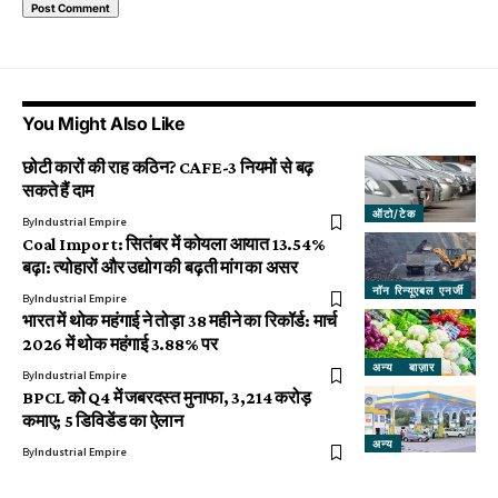
You Might Also Like
छोटी कारों की राह कठिन? CAFE-3 नियमों से बढ़
सकते हैं दाम
ऑटो/टेक
By
Industrial Empire
Coal Import: सितंबर में कोयला आयात 13.54%
बढ़ा: त्योहारों और उद्योग की बढ़ती मांग का असर
नॉन रिन्यूएबल एनर्जी
By
Industrial Empire
भारत में थोक महंगाई ने तोड़ा 38 महीने का रिकॉर्ड: मार्च
2026 में थोक महंगाई 3.88% पर
अन्य
बाज़ार
By
Industrial Empire
BPCL को Q4 में जबरदस्त मुनाफा, ₹3,214 करोड़
कमाए; ₹5 डिविडेंड का ऐलान
अन्य
By
Industrial Empire