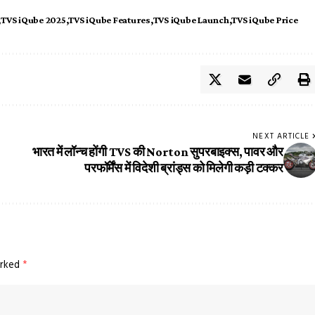
TVS iQube 2025
TVS iQube Features
TVS iQube Launch
TVS iQube Price
NEXT ARTICLE
भारत में लॉन्च होंगी TVS की Norton सुपरबाइक्स, पावर और
परफॉर्मेंस में विदेशी ब्रांड्स को मिलेगी कड़ी टक्कर
arked
*