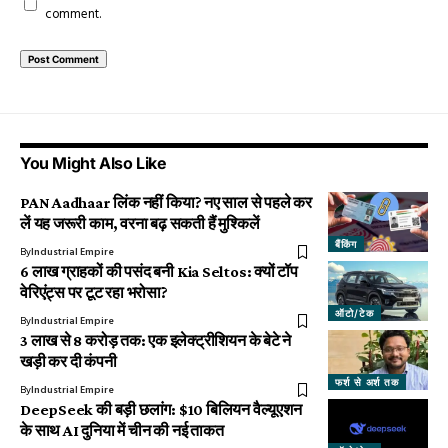
comment.
You Might Also Like
PAN Aadhaar लिंक नहीं किया? नए साल से पहले कर
लें यह जरूरी काम, वरना बढ़ सकती हैं मुश्किलें
बैंकिंग
By
Industrial Empire
6 लाख ग्राहकों की पसंद बनी Kia Seltos: क्यों टॉप
वेरिएंट्स पर टूट रहा भरोसा?
ऑटो/टेक
By
Industrial Empire
3 लाख से 8 करोड़ तक: एक इलेक्ट्रीशियन के बेटे ने
खड़ी कर दी कंपनी
फर्श से अर्श तक
By
Industrial Empire
DeepSeek की बड़ी छलांग: $10 बिलियन वैल्यूएशन
के साथ AI दुनिया में चीन की नई ताकत