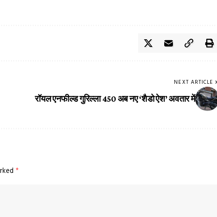
NEXT ARTICLE
रॉयल एनफील्ड गुरिल्ला 450 अब नए ‘शैडो ऐश’ अवतार में
arked
*