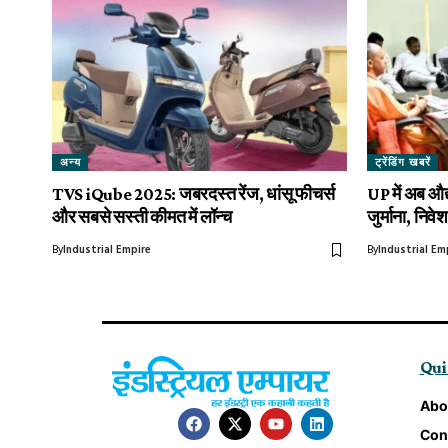
अन्य
ट्रेंडिंग खबरें
TVS iQube 2025: जबरदस्त रेंज, धांसू फीचर्स
UP में अब औद्
और सबसे सस्ती कीमत में लॉन्च
जुर्माना, निवे
By
Industrial Empire
By
Industrial Em
Qui
Abo
Con