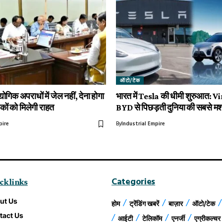
ऑटो/टेक
योगिक अपराधों में जेल नहीं, देना होगा
भारत में Tesla की धीमी शुरुआत: 
शकों को मिलेगी राहत
BYD से पिछड़ती दुनिया की सबसे म
pire
By
Industrial Empire
Categories
ck links
ut Us
होम
ट्रेंडिंग खबरें
बाज़ार
ऑटो/टेक
tact Us
आईटी
टेलिकॉम
एनर्जी
एग्रीकल्चर