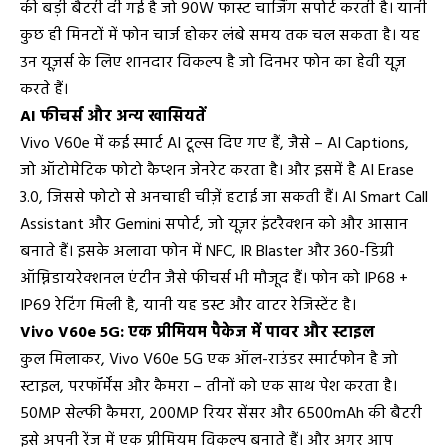
की बड़ी बैटरी दी गई है जो 90W फास्ट चार्जिंग सपोर्ट करती है। यानी
कुछ ही मिनटों में फोन चार्ज होकर लंबे समय तक चल सकता है। यह
उन यूज़र्स के लिए शानदार विकल्प है जो दिनभर फोन का हेवी यूज़
करते हैं।
AI फीचर्स और अन्य खासियतें
Vivo V60e में कई स्मार्ट AI टूल्स दिए गए हैं, जैसे – AI Captions,
जो ऑटोमेटिक फोटो कैप्शन जेनरेट करता है। और इसमें है AI Erase
3.0, जिससे फोटो से अनचाही चीज़ें हटाई जा सकती हैं। AI Smart Call
Assistant और Gemini सपोर्ट, जो यूज़र इंटरैक्शन को और आसान
बनाते हैं। इसके अलावा फोन में NFC, IR Blaster और 360-डिग्री
ऑम्निडायरेक्शनल एंटीन जैसे फीचर्स भी मौजूद हैं। फोन को IP68 +
IP69 रेटिंग मिली है, यानी यह डस्ट और वाटर रेजिस्टेंट है।
Vivo V60e 5G: एक प्रीमियम पैकेज में पावर और स्टाइल
कुल मिलाकर, Vivo V60e 5G एक ऑल-राउंडर स्मार्टफोन है जो
स्टाइल, परफॉर्मेंस और कैमरा – तीनों को एक साथ पेश करता है।
50MP सेल्फी कैमरा, 200MP रियर सेंसर और 6500mAh की बैटरी
इसे अपनी रेंज में एक प्रीमियम विकल्प बनाते हैं। और अगर आप