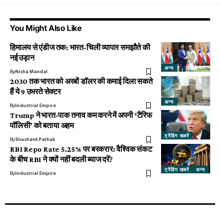
You Might Also Like
हिमालय से एंडीज तक: भारत-चिली व्यापार समझौते की
नई उड़ान
अन्य
By
Nisha Mandal
2030 तक भारत को अरबों डॉलर की कमाई दिला सकते
हैं ये 9 उभरते सेक्टर
अन्य
By
Industrial Empire
Trump ने भारत-पाक तनाव कम करने में अपनी ‘टैरिफ
पॉलिसी’ को बताया अहम
ट्रेंडिंग खबरें
By
Shashank Pathak
RBI Repo Rate 5.25% पर बरकरार: वैश्विक संकट
के बीच RBI ने क्यों नहीं बदली ब्याज दरें?
ट्रेंडिंग खबरें
अन्य
By
Industrial Empire