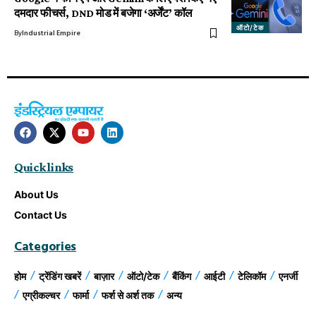
दमदार फीचर्स, DND मोड में बजेगा ‘अर्जेंट’ कॉल
ऑटो/टेक
By
Industrial Empire
Quick links
About Us
Contact Us
Categories
होम
ट्रेंडिंग खबरें
बाज़ार
ऑटो/टेक
बैंकिंग
आईटी
टेलिकॉम
एनर्जी
एग्रीकल्चर
फार्मा
फर्श से अर्श तक
अन्य