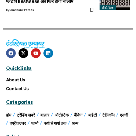
प्लेट HR88B8888 अब फिर होगी नीलाम
ऑटो/टेक
By
Shashank Pathak
Quick links
About Us
Contact Us
Categories
होम
ट्रेंडिंग खबरें
बाज़ार
ऑटो/टेक
बैंकिंग
आईटी
टेलिकॉम
एनर्जी
एग्रीकल्चर
फार्मा
फर्श से अर्श तक
अन्य