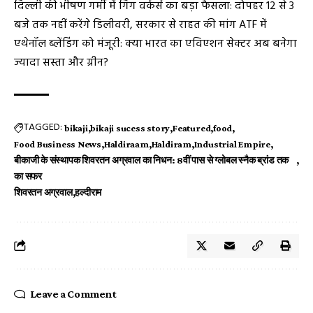
दिल्ली की भीषण गर्मी में गिग वर्कर्स का बड़ा फैसला: दोपहर 12 से 3
बजे तक नहीं करेंगे डिलीवरी, सरकार से राहत की मांग
ATF में
एथेनॉल ब्लेंडिंग को मंजूरी: क्या भारत का एविएशन सेक्टर अब बनेगा
ज्यादा सस्ता और ग्रीन?
TAGGED:
bikaji
bikaji sucess story
Featured
food
Food Business News
Haldiraam
Haldiram
Industrial Empire
बीकाजी के संस्थापक शिवरतन अग्रवाल का निधन: 8वीं पास से ग्लोबल स्नैक ब्रांड तक
का सफर
शिवरतन अग्रवाल
हल्दीराम
Leave a Comment