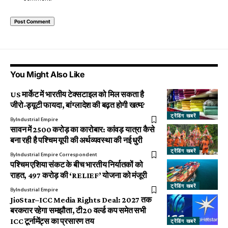
You Might Also Like
US मार्केट में भारतीय टेक्सटाइल को मिल सकता है
जीरो-ड्यूटी फायदा, बांग्लादेश की बढ़त होगी खत्म?
ट्रेंडिंग खबरें
By
Industrial Empire
सावन में ₹2500 करोड़ का कारोबार: कांवड़ यात्रा कैसे
बना रही है पश्चिम यूपी की अर्थव्यवस्था की नई धुरी
ट्रेंडिंग खबरें
By
Industrial Empire Correspondent
पश्चिम एशिया संकट के बीच भारतीय निर्यातकों को
राहत, ₹497 करोड़ की ‘RELIEF’ योजना को मंजूरी
ट्रेंडिंग खबरें
By
Industrial Empire
JioStar–ICC Media Rights Deal: 2027 तक
बरकरार रहेगा समझौता, टी20 वर्ल्ड कप समेत सभी
ICC टूर्नामेंट्स का प्रसारण तय
ट्रेंडिंग खबरें