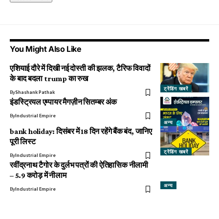
You Might Also Like
एशियाई दौरे में दिखी नई दोस्ती की झलक, टैरिफ विवादों
के बाद बदला trump का रुख
ट्रेंडिंग खबरें
By
Shashank Pathak
इंडस्ट्रियल एम्पायर मैगज़ीन सितम्बर अंक
By
Industrial Empire
अन्य
bank holiday: दिसंबर में 18 दिन रहेंगे बैंक बंद, जानिए
पूरी लिस्ट
ट्रेंडिंग खबरें
By
Industrial Empire
रवींद्रनाथ टैगोर के दुर्लभ पत्रों की ऐतिहासिक नीलामी
– 5.9 करोड़ में नीलाम
अन्य
By
Industrial Empire