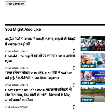
You Might Also Like
अप्रैल में ऑटो बाजार ने पकड़ी रफ्तार, वाहनों की बिक्री
में जबरदस्त बढ़ोतरी
अन्य
By
Industrial Empire
Donald Trump ने दवाओं पर लगाया 100% आयात
शुल्क
ट्रेंडिंग खबरें
By
Industrial Empire
भारत बनेगा ग्लोबल MRO हब, PM मोदी ने Sufran
की हाई-टेक फैसिलिटी का किया उद्घाटन
ट्रेंडिंग खबरें
By
Industrial Empire
Government Schemes: सरकारी सब्सिडी से
खेत में तालाब, फिर मोती की खेती, किसानों के लिए
लाखों कमाने का मौका
एग्रीकल्चर
By
Shashank Pathak