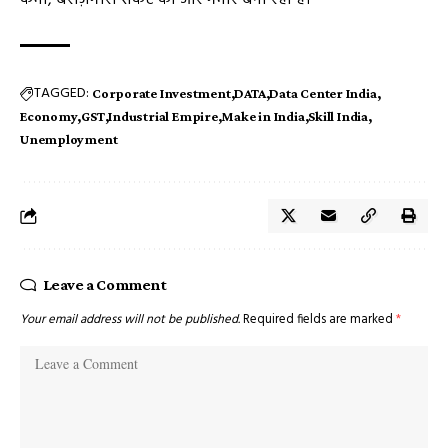
कमी, बेरोज़गारी संकट को और गंभीर बना रही है।
TAGGED:
Corporate Investment
DATA
Data Center India
Economy
GST
Industrial Empire
Make in India
Skill India
Unemployment
Leave a Comment
Your email address will not be published.
Required fields are marked
*