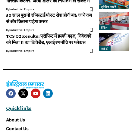
भारतीय कंटेनर, अरबों डॉलर का निर्यात माल संकट में
ट्रेंडिंग खबरें
By
Industrial Empire
50 साल पुरानी रजिस्टर्ड पोस्ट सेवा होगी बंद: जानें कब
से और कितना पड़ेगा असर
बैंकिंग
By
Industrial Empire
TCS Q2 Results: प्रॉफिट में हल्की बढ़त, निवेशकों
को मिला ₹11 का डिविडेंड, एआई रणनीति पर फोकस
आईटी
By
Industrial Empire
Quick links
About Us
Contact Us