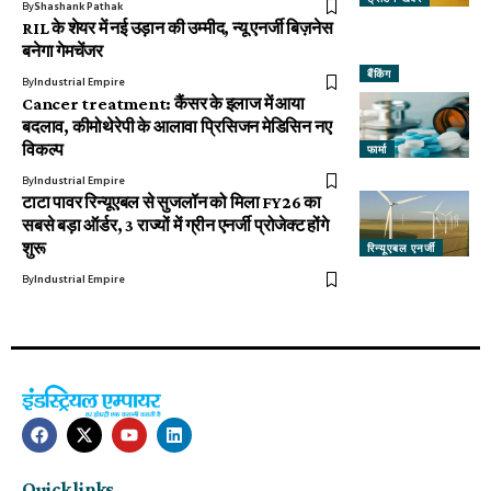
By
Shashank Pathak
RIL के शेयर में नई उड़ान की उम्मीद, न्यू एनर्जी बिज़नेस
बनेगा गेमचेंजर
बैंकिंग
By
Industrial Empire
Cancer treatment: कैंसर के इलाज में आया
बदलाव, कीमोथेरेपी के आलावा प्रिसिजन मेडिसिन नए
विकल्प
फार्मा
By
Industrial Empire
टाटा पावर रिन्यूएबल से सुजलॉन को मिला FY26 का
सबसे बड़ा ऑर्डर, 3 राज्यों में ग्रीन एनर्जी प्रोजेक्ट होंगे
शुरू
रिन्यूएबल एनर्जी
By
Industrial Empire
Quick links