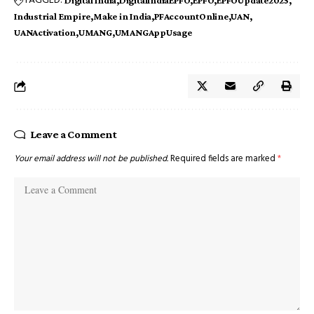
TAGGED:
Digital India
DigitalIndiaEPFO
EPFO
EPFOUpdate2025
Industrial Empire
Make in India
PFAccountOnline
UAN
UANActivation
UMANG
UMANGAppUsage
Leave a Comment
Your email address will not be published.
Required fields are marked
*