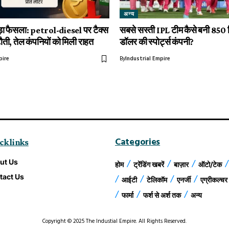
अन्य
़ा फैसला: petrol-diesel पर टैक्स
सबसे सस्ती IPL टीम कैसे बनी 850
टौती, तेल कंपनियों को मिली राहत
डॉलर की स्पोर्ट्स कंपनी?
pire
By
Industrial Empire
Categories
ck links
ut Us
होम
ट्रेंडिंग खबरें
बाज़ार
ऑटो/टेक
tact Us
आईटी
टेलिकॉम
एनर्जी
एग्रीकल्चर
फार्मा
फर्श से अर्श तक
अन्य
Copyright © 2025 The Industial Empire. All Rights Reserved.