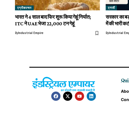
एग्रीकल्चर
एनर्जी
भारत ने 4 साल बाद फिर शुरू किया गेहूं निर्यात;
सरकार का बड
ITC ने UAE भेजा 22,000 टन गेहूं
में की भारी क
By
Industrial Empire
By
Industrial Em
Qui
Abo
Con