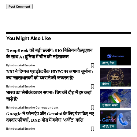
You Might Also Like
DeepSeek की बड़ी छलांग: $10 बिलियन वैल्यूएशन
के साथ AI दुनिया में चीन की नई ताकत
ऑटो/टेक
By
Industrial Empire
RBI ने दिग्गज प्राइवेट बैंक HDFC पर लगाया जुर्माना:
क्या खाताधारकों को घबराने की जरूरत है?
बैंकिंग
By
Industrial Empire
भारत का सेमीकंडक्टर सपना: चिप की दौड़ में हम कहां
खड़े हैं?
ट्रेंडिंग खबरें
By
Industrial Empire Correspondent
Google ने फोन ऐप और Gemini के लिए पेश किए नए
दमदार फीचर्स, DND मोड में बजेगा ‘अर्जेंट’ कॉल
ऑटो/टेक
By
Industrial Empire