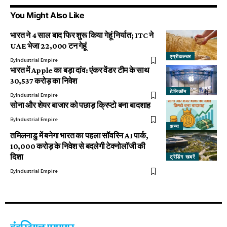
You Might Also Like
भारत ने 4 साल बाद फिर शुरू किया गेहूं निर्यात; ITC ने
UAE भेजा 22,000 टन गेहूं
एग्रीकल्चर
By
Industrial Empire
भारत में Apple का बड़ा दांव: एंकर वेंडर टीम के साथ
₹30,537 करोड़ का निवेश
टेलिकॉम
By
Industrial Empire
सोना और शेयर बाजार को पछाड़ क्रिप्टो बना बादशाह
By
Industrial Empire
अन्य
तमिलनाडु में बनेगा भारत का पहला सॉवरिन AI पार्क,
₹10,000 करोड़ के निवेश से बदलेगी टेक्नोलॉजी की
दिशा
ट्रेंडिंग खबरें
By
Industrial Empire