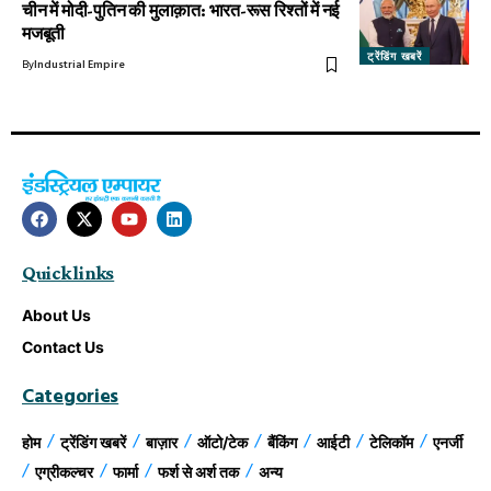
चीन में मोदी-पुतिन की मुलाक़ात: भारत-रूस रिश्तों में नई
मजबूती
ट्रेंडिंग खबरें
By
Industrial Empire
Quick links
About Us
Contact Us
Categories
होम
ट्रेंडिंग खबरें
बाज़ार
ऑटो/टेक
बैंकिंग
आईटी
टेलिकॉम
एनर्जी
एग्रीकल्चर
फार्मा
फर्श से अर्श तक
अन्य