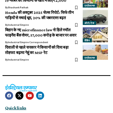
19 नवंबर को किसानों के खाते में आएंगे 2,000
एग्रीकल्चर
By
Shashank Pathak
Honda की अक्टूबर 2025 सेल्स रिपोर्ट: सिर्फ तीन
गाड़ियों से मचाई धूम, 20% की जबरदस्त बढ़त
ऑटो/टेक
By
Industrial Empire
बिहार के नए microfinance law से हिले स्मॉल
फाइनेंस बैंक शेयर, ₹57,000 करोड़ के बाजार पर असर
बैंकिंग
By
Industrial Empire Correspondent
दिवाली से पहले सरकार ने किसानों को दिया बड़ा
तोहफा! बढ़ाया गेहूं का MSP रेट
एग्रीकल्चर
By
Industrial Empire
Quick links