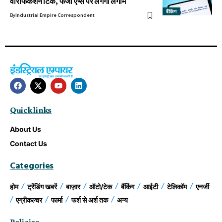
वेरिफिकेशन टिक, फर्जी ऐप्स पर लगेगी लगाम
बैंकिंग
By
Industrial Empire Correspondent
Quick links
About Us
Contact Us
Categories
होम
ट्रेंडिंग खबरें
बाज़ार
ऑटो/टेक
बैंकिंग
आईटी
टेलिकॉम
एनर्जी
एग्रीकल्चर
फार्मा
फर्श से अर्श तक
अन्य
Policies