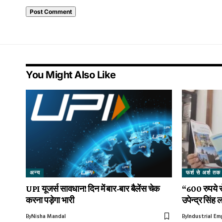
You Might Also Like
अन्य
फर्श से अर्श तक
UPI यूजर्स सावधान! दिन में बार-बार बैलेंस चेक
“600 रुपये स
करना पड़ेगा भारी
उपेन्द्र सिंह
By
Nisha Mandal
By
Industrial E