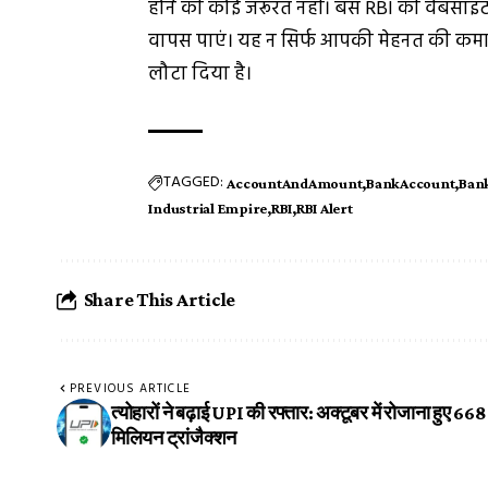
होने की कोई जरूरत नहीं। बस RBI की वेबसाइट पर
वापस पाएं। यह न सिर्फ आपकी मेहनत की कमाई 
लौटा दिया है।
TAGGED:
AccountAndAmount
BankAccount
Ban
Industrial Empire
RBI
RBI Alert
Share This Article
PREVIOUS ARTICLE
त्योहारों ने बढ़ाई UPI की रफ्तार: अक्टूबर में रोजाना हुए 668
मिलियन ट्रांजैक्शन