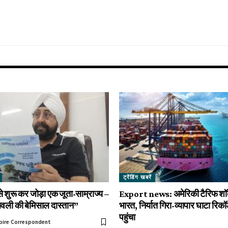
ट्रेंडिंग खबरें
े शुरू कर जोड़ा एक जूता-साम्राज्य –
Export news: अमेरिकी टैरिफ शॉक
 लवली की बेमिसाल दास्तान”
भारत, निर्यात गिरा-व्यापार घाटा रिकॉर
पहुंचा
mpire Correspondent