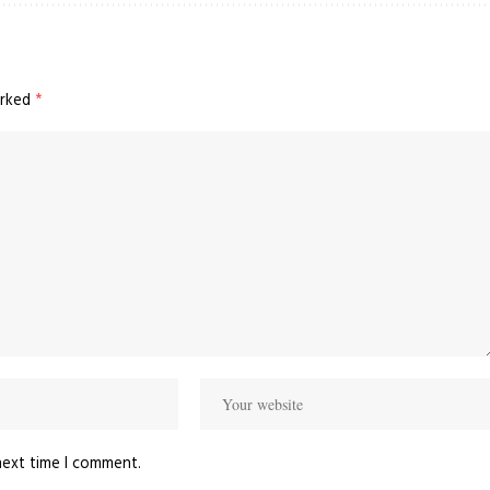
arked
*
next time I comment.