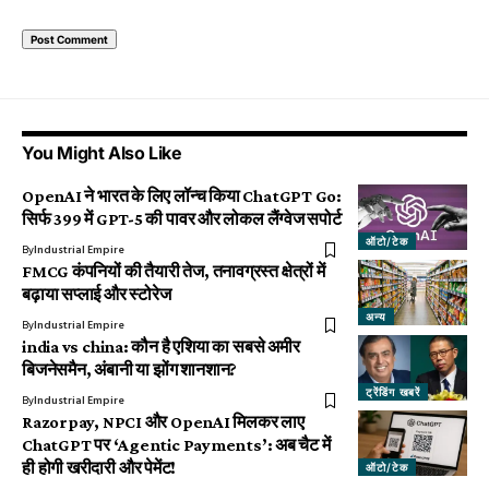
You Might Also Like
OpenAI ने भारत के लिए लॉन्च किया ChatGPT Go:
सिर्फ ₹399 में GPT-5 की पावर और लोकल लैंग्वेज सपोर्ट
ऑटो/टेक
By
Industrial Empire
FMCG कंपनियों की तैयारी तेज, तनावग्रस्त क्षेत्रों में
बढ़ाया सप्लाई और स्टोरेज
अन्य
By
Industrial Empire
india vs china: कौन है एशिया का सबसे अमीर
बिजनेसमैन, अंबानी या झोंग शानशान?
ट्रेंडिंग खबरें
By
Industrial Empire
Razorpay, NPCI और OpenAI मिलकर लाए
ChatGPT पर ‘Agentic Payments’: अब चैट में
ही होगी खरीदारी और पेमेंट!
ऑटो/टेक