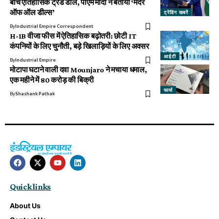
बीच ऐतिहासिक ट्रेड डील, पीएम मोदी ने बताया ‘मदर
ऑफ ऑल डील्स’
ट्रेंडिंग खबरें
By
Industrial Empire Correspondent
H-1B वीजा फीस में ऐतिहासिक बढ़ोतरी: छोटी IT
कंपनियों के लिए चुनौती, बड़े खिलाड़ियों के लिए अवसर
आईटी
By
Industrial Empire
मोटापा घटाने वाली दवा Mounjaro ने मचाया धमाल,
एक महीने में ₹80 करोड़ की बिक्री
फार्मा
By
Shashank Pathak
Quick links
About Us