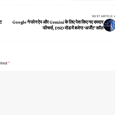
NEXT ARTICLE
ेट
Google ने फोन ऐप और Gemini के लिए पेश किए नए दमदार
फीचर्स, DND मोड में बजेगा ‘अर्जेंट’ कॉल
arked
*