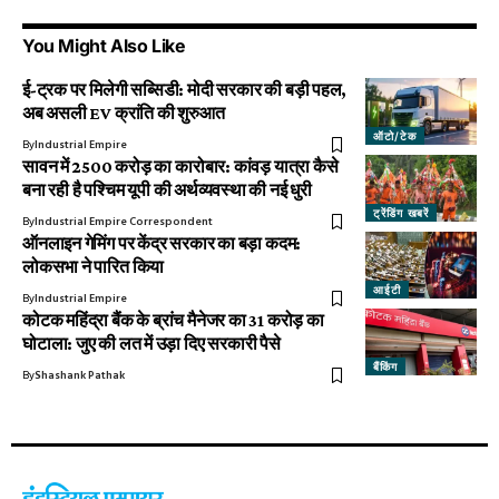
You Might Also Like
ई-ट्रक पर मिलेगी सब्सिडी: मोदी सरकार की बड़ी पहल,
अब असली EV क्रांति की शुरुआत
ऑटो/टेक
By
Industrial Empire
सावन में ₹2500 करोड़ का कारोबार: कांवड़ यात्रा कैसे
बना रही है पश्चिम यूपी की अर्थव्यवस्था की नई धुरी
ट्रेंडिंग खबरें
By
Industrial Empire Correspondent
ऑनलाइन गेमिंग पर केंद्र सरकार का बड़ा कदम:
लोकसभा ने पारित किया
आईटी
By
Industrial Empire
कोटक महिंद्रा बैंक के ब्रांच मैनेजर का 31 करोड़ का
घोटाला: जुए की लत में उड़ा दिए सरकारी पैसे
बैंकिंग
By
Shashank Pathak