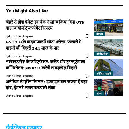
You Might Also Like
चेहरे से होगा पेमेंट! इस बैंक ने लॉन्च किया बिना OTP
वाला बायोमेट्रिक पेमेंट सिस्टम
बैंकिंग
By
Industrial Empire
GST 2.0 के बाद बाजार में लौटा भरोसा, फरवरी में
वाहनों की बिक्री 24.1 लाख के पार
ऑटो/टेक
By
Industrial Empire
‘ग्लैमस्ट्रीम’ के जरिए फैशन, कंटेंट और इन्फ्लुएंस का
कॉम्बिनेशन: Myntra करेगी ताबड़तोड़ बिक्री
ट्रेंडिंग खबरें
By
Industrial Empire
अमेरिका से ग्रीन सिग्नल : इजराइल चल सकता है बड़ा
दांव, ईरान में तख्तापलट की शंका
अन्य
By
Industrial Empire