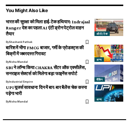
You Might Also Like
भारत की सुरक्षा को मिला हाई-टेक हथियार: Indrajaal
Ranger देश का पहला AI एंटी ड्रोन पेट्रोल वाहन
तैयार
ऑटो/टेक
By
Shashank Pathak
बारिश में भीगा FMCG बाजार, गर्मी के प्रोडक्ट्स की
बिक्री में जबरदस्त गिरावट
अन्य
By
Nisha Mandal
SBI ने लॉन्च किया CHAKRA सेंटर ऑफ एक्सीलेंस,
सनराइज सेक्टर्स को मिलेगा बड़ा फाइनेंस सपोर्ट
बैंकिंग
By
Industrial Empire
UPI यूजर्स सावधान! दिन में बार-बार बैलेंस चेक करना
पड़ेगा भारी
अन्य
By
Nisha Mandal