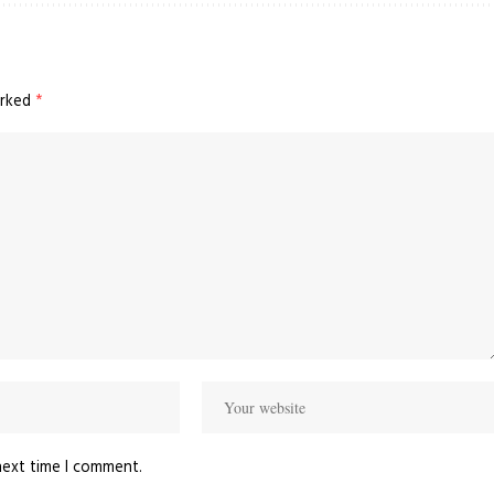
arked
*
next time I comment.