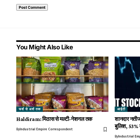
You Might Also Like
फर्श से अर्श तक
आईटी
Haldiram: मिठास से मल्टी-नेशनल तक
शानदार नतीज
बुलिश, 53% त
By
Industrial Empire Correspondent
By
Industrial Em