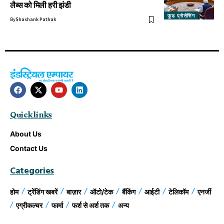
लैब्स को मिली हरी झंडी
फूड प्रोसेसिंग
By
Shashank Pathak
Quick links
About Us
Contact Us
Categories
होम
ट्रेंडिंग खबरें
बाज़ार
ऑटो/टेक
बैंकिंग
आईटी
टेलिकॉम
एनर्जी
एग्रीकल्चर
फार्मा
फर्श से अर्श तक
अन्य