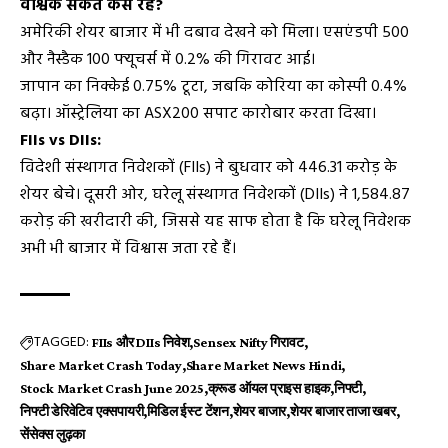
वैश्विक संकेत कैसे रहे?
अमेरिकी शेयर बाजार में भी दबाव देखने को मिला। एसएंडपी 500
और नैस्डैक 100 फ्यूचर्स में 0.2% की गिरावट आई।
जापान का निक्केई 0.75% टूटा, जबकि कोरिया का कोस्पी 0.4%
बढ़ा। ऑस्ट्रेलिया का ASX200 सपाट कारोबार करता दिखा।
FIIs vs DIIs:
विदेशी संस्थागत निवेशकों (FIIs) ने बुधवार को ₹446.31 करोड़ के
शेयर बेचे। दूसरी ओर, घरेलू संस्थागत निवेशकों (DIIs) ने ₹1,584.87
करोड़ की खरीदारी की, जिससे यह साफ होता है कि घरेलू निवेशक
अभी भी बाजार में विश्वास जता रहे हैं।
TAGGED:
FIIs और DIIs निवेश
Sensex Nifty गिरावट
Share Market Crash Today
Share Market News Hindi
Stock Market Crash June 2025
क्रूड ऑयल प्राइस हाइक
निफ्टी
निफ्टी डेरिवेटिव एक्सपायरी
मिडिल ईस्ट टेंशन
शेयर बाजार
शेयर बाजार ताजा खबर
सेंसेक्स लुढ़का