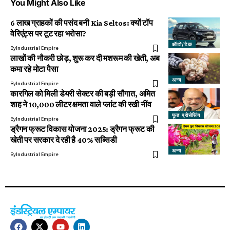
You Might Also Like
6 लाख ग्राहकों की पसंद बनी Kia Seltos: क्यों टॉप
वेरिएंट्स पर टूट रहा भरोसा?
ऑटो/टेक
By
Industrial Empire
लाखों की नौकरी छोड़, शुरू कर दी मशरूम की खेती, अब
कमा रहे मोटा पैसा
अन्य
By
Industrial Empire
कारगिल को मिली डेयरी सेक्टर की बड़ी सौगात, अमित
शाह ने 10,000 लीटर क्षमता वाले प्लांट की रखी नींव
फूड प्रोसेसिंग
By
Industrial Empire
ड्रैगन फ्रूट विकास योजना 2025: ड्रैगन फ्रूट की
खेती पर सरकार दे रही है 40% सब्सिडी
अन्य
By
Industrial Empire