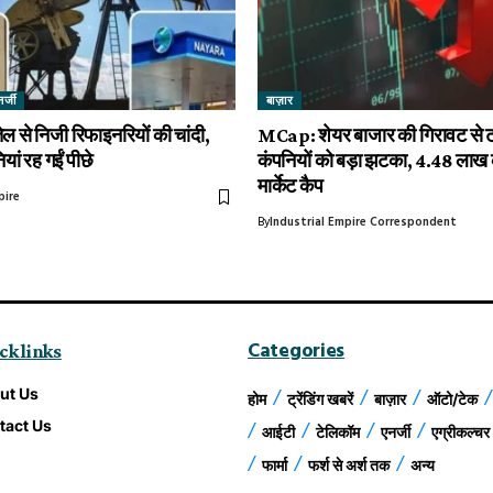
र्जी
बाज़ार
तेल से निजी रिफाइनरियों की चांदी,
MCap: शेयर बाजार की गिरावट से 
ां रह गईं पीछे
कंपनियों को बड़ा झटका, ₹4.48 लाख
मार्केट कैप
pire
By
Industrial Empire Correspondent
Categories
ck links
ut Us
होम
ट्रेंडिंग खबरें
बाज़ार
ऑटो/टेक
tact Us
आईटी
टेलिकॉम
एनर्जी
एग्रीकल्चर
फार्मा
फर्श से अर्श तक
अन्य