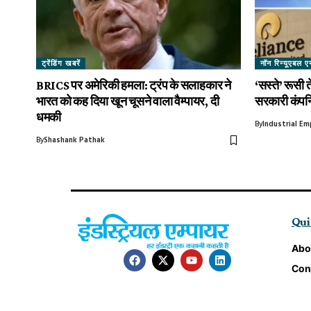
ट्रेंडिंग खबरें
नॉन रिन्यूएबल एन
BRICS पर अमेरिकी हमला: ट्रंप के सलाहकार ने
‘सस्ते’ रूसी 
भारत को कह दिया खून चूसने वाला वैम्पायर, दी
सरकारी कंपनिय
धमकी
By
Industrial Em
By
Shashank Pathak
Qui
Abo
Con