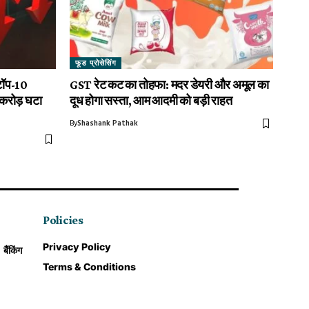
फूड प्रोसेसिंग
टॉप-10
GST रेट कट का तोहफा: मदर डेयरी और अमूल का
 करोड़ घटा
दूध होगा सस्ता, आम आदमी को बड़ी राहत
By
Shashank Pathak
Policies
Privacy Policy
बैंकिंग
Terms & Conditions