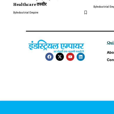
Healthcare तस्वीर
By
Industrial Em
By
Industrial Empire
Qui
Abo
Con