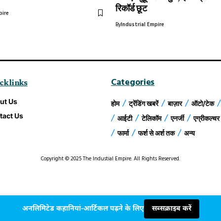
रिकॉर्ड छूट
pire
By
Industrial Empire
Categories
ck links
ut Us
होम
ट्रेंडिंग खबरें
बाज़ार
ऑटो/टेक
tact Us
आईटी
टेलिकॉम
एनर्जी
एग्रीकल्चर
फार्मा
फर्श से अर्श तक
अन्य
Copyright © 2025 The Industial Empire. All Rights Reserved.
अनलिमिटेड कहानियां-आर्टिकल पढ़ने के लिए
सब्सक्राइब करें